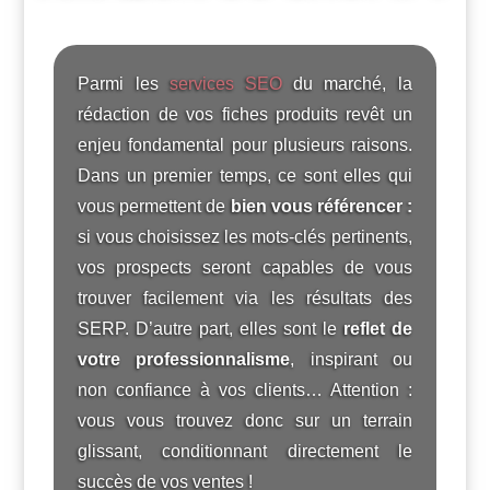
Parmi les
services SEO
du marché, la
rédaction de vos fiches produits revêt un
enjeu fondamental pour plusieurs raisons.
Dans un premier temps, ce sont elles qui
vous permettent de
bien vous référencer :
si vous choisissez les mots-clés pertinents,
vos prospects seront capables de vous
trouver facilement via les résultats des
SERP. D’autre part, elles sont le
reflet de
votre professionnalisme
, inspirant ou
non confiance à vos clients… Attention :
vous vous trouvez donc sur un terrain
glissant, conditionnant directement le
succès de vos ventes !