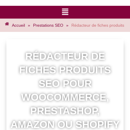
Accueil
»
Prestations SEO
»
Rédacteur de fiches produits
RÉDACTEUR DE
FICHES PRODUITS
SEO POUR
WOOCOMMERCE,
PRESTASHOP,
AMAZON OU SHOPIFY