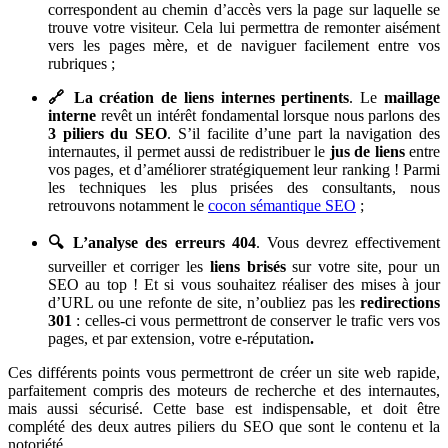
correspondent au chemin d’accès vers la page sur laquelle se
trouve votre visiteur. Cela lui permettra de remonter aisément
vers les pages mère, et de naviguer facilement entre vos
rubriques ;
🔗 La création de liens internes pertinents
. Le
maillage
interne
revêt un intérêt fondamental lorsque nous parlons des
3 piliers du SEO
. S’il facilite d’une part la navigation des
internautes, il permet aussi de redistribuer le
jus de liens
entre
vos pages, et d’améliorer stratégiquement leur ranking ! Parmi
les techniques les plus prisées des consultants, nous
retrouvons notamment le
cocon sémantique SEO
;
🔍 L’analyse des erreurs 404
. Vous devrez effectivement
surveiller et corriger les
liens brisés
sur votre site, pour un
SEO au top ! Et si vous souhaitez réaliser des mises à jour
d’URL ou une refonte de site, n’oubliez pas les
redirections
301
: celles-ci vous permettront de conserver le trafic vers vos
pages, et par extension, votre e-réputation
.
Ces différents points vous permettront de créer un site web rapide,
parfaitement compris des moteurs de recherche et des internautes,
mais aussi sécurisé. Cette base est indispensable, et doit être
complété des deux autres piliers du SEO que sont le contenu et la
notoriété.