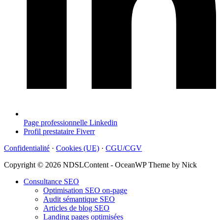
Page professionnelle Linkedin
Profil prestataire Fiverr
Confidentialité
·
Cookies (UE)
·
CGU/CGV
Copyright © 2026 NDSLContent - OceanWP Theme by Nick
Consultance SEO
Optimisation SEO on-page
Audit sémantique SEO
Articles de blog SEO
Landing pages optimisées