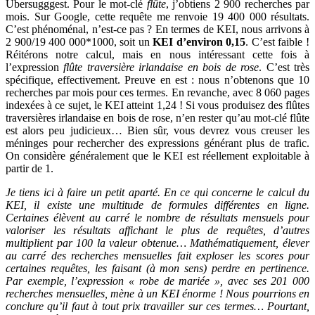
Ubersugggest. Pour le mot-clé
flûte
, j’obtiens 2 900 recherches par
mois. Sur Google, cette requête me renvoie 19 400 000 résultats.
C’est phénoménal, n’est-ce pas ? En termes de KEI, nous arrivons à
2 900/19 400 000*1000, soit un
KEI d’environ 0,15
. C’est faible !
Réitérons notre calcul, mais en nous intéressant cette fois à
l’expression
flûte traversière irlandaise en bois de rose
. C’est très
spécifique, effectivement. Preuve en est : nous n’obtenons que 10
recherches par mois pour ces termes. En revanche, avec 8 060 pages
indexées à ce sujet, le KEI atteint 1,24 ! Si vous produisez des flûtes
traversières irlandaise en bois de rose, n’en rester qu’au mot-clé flûte
est alors peu judicieux… Bien sûr, vous devrez vous creuser les
méninges pour rechercher des expressions générant plus de trafic.
On considère généralement que le KEI est réellement exploitable à
partir de 1.
Je tiens ici à faire un petit aparté. En ce qui concerne le calcul du
KEI, il existe une multitude de formules différentes en ligne.
Certaines élèvent au carré le nombre de résultats mensuels pour
valoriser les résultats affichant le plus de requêtes, d’autres
multiplient par 100 la valeur obtenue… Mathématiquement, élever
au carré des recherches mensuelles fait exploser les scores pour
certaines requêtes, les faisant (à mon sens) perdre en pertinence.
Par exemple, l’expression « robe de mariée », avec ses 201 000
recherches mensuelles, mène à un KEI énorme ! Nous pourrions en
conclure qu’il faut à tout prix travailler sur ces termes… Pourtant,