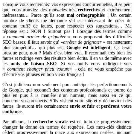
Lorsque vous recherchez vos expressions concurrentielles, il se peut
que vous trouviez des mots-clés très
recherchés
et extrêmement
intéressants… Parce qu’ils sont
mal orthographiés
! Un certain
nombre de clients me demande s’il est intéressant de créer du
contenu truffé de fautes, pour respecter ces suggestions… Ma
réponse est : NON ! Surtout pas ! Lorsque des termes comme
«
comment arreter de grignoter
» vous proposent des difficultés
SEO basses, il faut savoir qu' »
arrêter de grignoter
» est nettement
plus compétitif… qui plus est,
Google est intelligent
. Ça ferait
presque peur, non ? Mais c’est bien vrai. Il reconnaît très bien les
fautes et redirige vers des résultats bien écrits. Il en va de même avec
les
mots de liaison SEO
. Si vos outils vous redirigent vers
«
comment changer pneu voiture
« , cela ne vous empêche pas
d’écrire vos phrases en bon vieux français !
C’est judicieux non seulement pour anticiper les perfectionnements
de Google, qui reconnaît des contenus professionnels et tourne de
plus en plus à la manière d’un humain, mais aussi en ce qui
concerne vos prospects. S’ils visitent votre site et y découvrent des
fautes, ils auront très certainement
envie et fuir
et
perdront votre
confiance
.
Par ailleurs, la
recherche vocale
est en train de progressivement
changer la donne en termes de requêtes. Les mots-clés distincts
cèdent progressivement la place aux expressions parlées, incluant