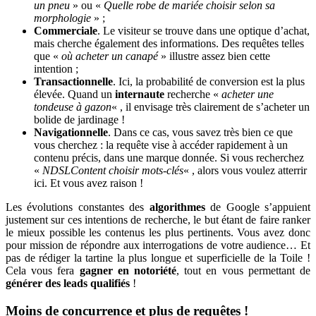
un pneu
» ou «
Quelle robe de mariée choisir selon sa
morphologie
» ;
Commerciale
. Le visiteur se trouve dans une optique d’achat,
mais cherche également des informations. Des requêtes telles
que «
où acheter un canapé
» illustre assez bien cette
intention ;
Transactionnelle
. Ici, la probabilité de conversion est la plus
élevée. Quand un
internaute
recherche «
acheter une
tondeuse à gazon
« , il envisage très clairement de s’acheter un
bolide de jardinage !
Navigationnelle
. Dans ce cas, vous savez très bien ce que
vous cherchez : la requête vise à accéder rapidement à un
contenu précis, dans une marque donnée. Si vous recherchez
«
NDSLContent choisir mots-clés
« , alors vous voulez atterrir
ici. Et vous avez raison !
Les évolutions constantes des
algorithmes
de Google s’appuient
justement sur ces intentions de recherche, le but étant de faire ranker
le mieux possible les contenus les plus pertinents. Vous avez donc
pour mission de répondre aux interrogations de votre audience… Et
pas de rédiger la tartine la plus longue et superficielle de la Toile !
Cela vous fera
gagner en notoriété
, tout en vous permettant de
générer des leads qualifiés
!
Moins de concurrence et plus de requêtes !