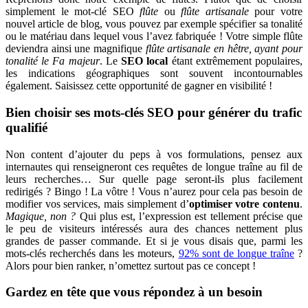
simplement le mot-clé SEO
flûte
ou
flûte artisanale
pour votre
nouvel article de blog, vous pouvez par exemple spécifier sa tonalité
ou le matériau dans lequel vous l’avez fabriquée ! Votre simple flûte
deviendra ainsi une magnifique
flûte artisanale en hêtre, ayant pour
tonalité le Fa majeur
. Le
SEO local
étant extrêmement populaires,
les indications géographiques sont souvent incontournables
également. Saisissez cette opportunité de gagner en visibilité !
Bien choisir ses mots-clés SEO pour générer du trafic
qualifié
Non content d’ajouter du peps à vos formulations, pensez aux
internautes qui renseigneront ces requêtes de longue traîne au fil de
leurs recherches… Sur quelle page seront-ils plus facilement
redirigés ? Bingo ! La vôtre ! Vous n’aurez pour cela pas besoin de
modifier vos services, mais simplement d’
optimiser votre contenu
.
Magique, non ?
Qui plus est, l’expression est tellement précise que
le peu de visiteurs intéressés aura des chances nettement plus
grandes de passer commande. Et si je vous disais que, parmi les
mots-clés recherchés dans les moteurs,
92% sont de longue traîne
?
Alors pour bien ranker, n’omettez surtout pas ce concept !
Gardez en tête que vous répondez à un besoin