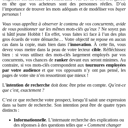
en tête que vos acheteurs sont des personnes réelles. D’où
l’importance de trouver les mots adéquats et de modéliser vos
buyer
personas
!
Vous vous apprêtez à observer le contenu de vos concurrents, avide
de vous positionner sur les mêmes mots-clés qu’eux ?
Ne soyez pas
si hâtif jeune Hobbit ! En effet, vous faites ici face à l’un des plus
gros écueils de votre démarche… Votre objectif ne repose en aucun
cas dans la copie, mais bien dans l’
innovation
. À cette fin, vous
devez vous mettre dans la peau de votre lecteur
cible
. Réfléchissez
bien : si vous utilisez des mots-clés largement employés par vos
concurrents, vos chances de
ranker
devant eux seront minimes. Au
contraire, si vos mots-clés correspondent aux
tournures employées
par votre audience
et que vos opposants n’y ont pas pensé, les
pages de votre site n’en ressortiront que mieux !
L’
intention de recherche
doit donc être prise en compte.
Qu’est-ce
que c’est, exactement ?
C’est ce que recherche votre prospect, lorsqu’il saisit une expression
dans sa barre de recherche. Son intention peut être de quatre types
distincts :
Informationnelle
. L’internaute recherche des explications ou
des réponses à des questions telles que «
Comment changer