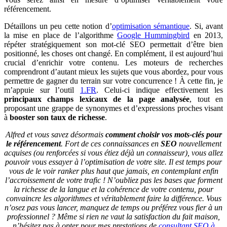
référencement.
Détaillons un peu cette notion d’
optimisation sémantique
. Si, avant
la mise en place de l’algorithme
Google Hummingbird
en 2013,
répéter stratégiquement son mot-clé SEO permettait d’être bien
positionné, les choses ont changé. En complément, il est aujourd’hui
crucial d’enrichir votre contenu. Les moteurs de recherches
comprendront d’autant mieux les sujets que vous abordez, pour vous
permettre de gagner du terrain sur votre concurrence ! À cette fin, je
m’appuie sur l’outil
1.FR
. Celui-ci indique effectivement les
principaux champs lexicaux de la page analysée
, tout en
proposant une grappe de synonymes et d’expressions proches visant
à
booster son taux de richesse
.
Alfred et vous savez désormais
comment choisir vos mots-clés pour
le référencement
. Fort de ces connaissances en
SEO
nouvellement
acquises (ou renforcées si vous étiez déjà un connaisseur), vous allez
pouvoir vous essayer à l’optimisation de votre site. Il est temps pour
vous de le voir ranker plus haut que jamais, en contemplant enfin
l’accroissement de votre trafic ! N’oubliez pas les bases que forment
la richesse de la langue et la cohérence de votre contenu, pour
convaincre les algorithmes et véritablement faire la différence. Vous
n’osez pas vous lancer, manquez de temps ou préférez vous fier à un
professionnel ? Même si rien ne vaut la satisfaction du fait maison,
n’hésitez pas à opter pour mes prestations de
consultant SEO à